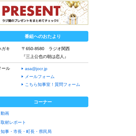
番組へのおたより
ハガキ
〒650-8580 ラジオ関西
『三上公也の朝は恋人』
メール
asa@jocr.jp
メールフォーム
こちら知事室！質問フォーム
コーナー
動画
取材レポート
知事・市長・町長・県民局