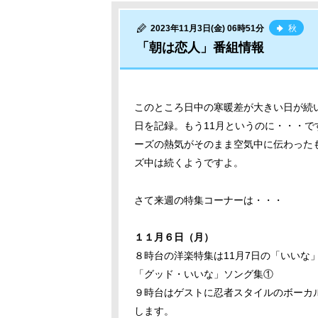
2023年11月3日(金) 06時51分
秋
「朝は恋人」番組情報
このところ日中の寒暖差が大きい日が続
日を記録。もう11月というのに・・・で
ーズの熱気がそのまま空気中に伝わった
ズ中は続くようですよ。
さて来週の特集コーナーは・・・
１１月６日（月）
８時台の洋楽特集は11月7日の「いいな
「グッド・いいな」ソング集①
９時台はゲストに忍者スタイルのボーカ
します。