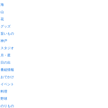
海
山
花
グッズ
旨いもの
神戸
スタジオ
月・星
日の出
番組情報
おでかけ
イベント
料理
野球
のりもの