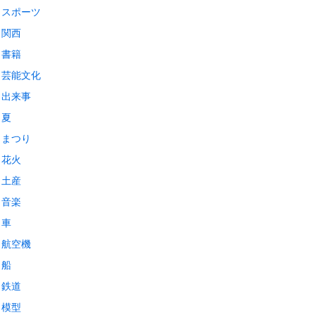
スポーツ
関西
書籍
芸能文化
出来事
夏
まつり
花火
土産
音楽
車
航空機
船
鉄道
模型