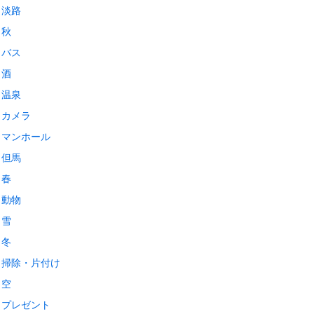
淡路
秋
バス
酒
温泉
カメラ
マンホール
但馬
春
動物
雪
冬
掃除・片付け
空
プレゼント