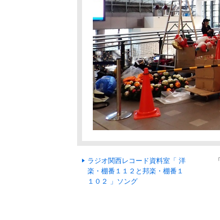
ラジオ関西レコード資料室「 洋
楽・棚番１１２と邦楽・棚番１
１０２ 」ソング