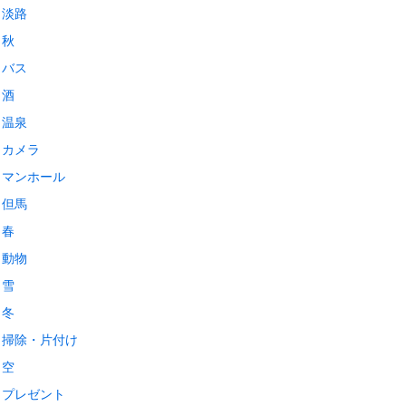
淡路
秋
バス
酒
温泉
カメラ
マンホール
但馬
春
動物
雪
冬
掃除・片付け
空
プレゼント