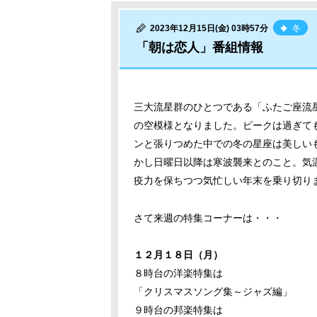
2023年12月15日(金) 03時57分
冬
「朝は恋人」番組情報
三大流星群のひとつである「ふたご座流
の空模様となりました。ピークは過ぎて
ンと張りつめた中での冬の星座は美しい
かし日曜日以降は寒波襲来とのこと。気
疫力を保ちつつ気忙しい年末を乗り切り
さて来週の特集コーナーは・・・
１２月１８日（月）
８時台の洋楽特集は
「クリスマスソング集～ジャズ編」
９時台の邦楽特集は