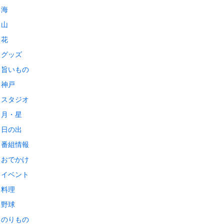
海
山
花
グッズ
旨いもの
神戸
スタジオ
月・星
日の出
番組情報
おでかけ
イベント
料理
野球
のりもの