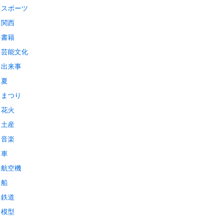
スポーツ
関西
書籍
芸能文化
出来事
夏
まつり
花火
土産
音楽
車
航空機
船
鉄道
模型