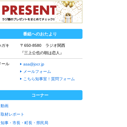
番組へのおたより
ハガキ
〒650-8580 ラジオ関西
『三上公也の朝は恋人』
メール
asa@jocr.jp
メールフォーム
こちら知事室！質問フォーム
コーナー
動画
取材レポート
知事・市長・町長・県民局