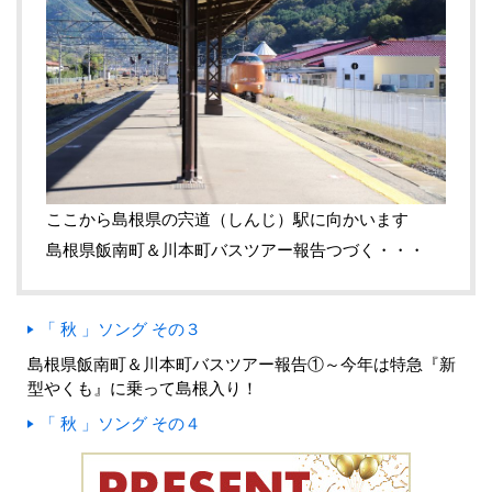
ここから島根県の宍道（しんじ）駅に向かいます
島根県飯南町＆川本町バスツアー報告つづく・・・
「 秋 」ソング その３
島根県飯南町＆川本町バスツアー報告①～今年は特急『新
型やくも』に乗って島根入り！
「 秋 」ソング その４