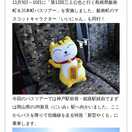
11月9日～10日に「第12回三上公也と行く島根県飯南
町＆川本町バスツアー」を実施しました。飯南町のマ
スコットキャラクター「いいにゃん」も同行！
今回のバスツアーでは神戸駅前発・姫路駅経由でまず
は岡山県のJR新見（にいみ）駅へ向かいました。ここ
からバスを降りて伯備線を走る特急「新型やくも」に
乗車します。