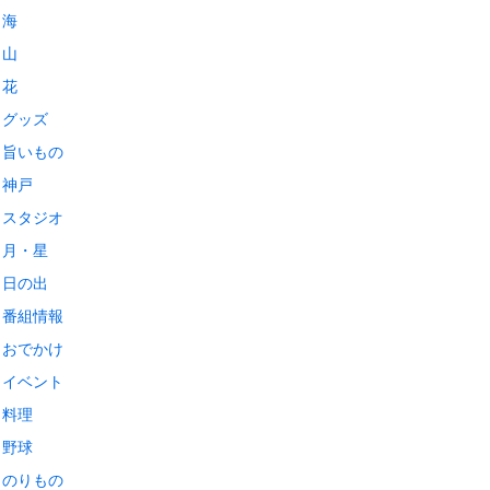
海
山
花
グッズ
旨いもの
神戸
スタジオ
月・星
日の出
番組情報
おでかけ
イベント
料理
野球
のりもの