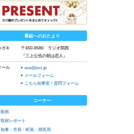
番組へのおたより
ハガキ
〒650-8580 ラジオ関西
『三上公也の朝は恋人』
メール
asa@jocr.jp
メールフォーム
こちら知事室！質問フォーム
コーナー
動画
取材レポート
知事・市長・町長・県民局