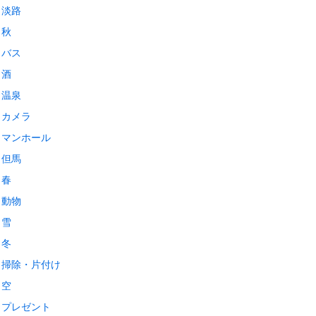
淡路
秋
バス
酒
温泉
カメラ
マンホール
但馬
春
動物
雪
冬
掃除・片付け
空
プレゼント