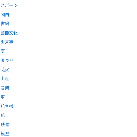
スポーツ
関西
書籍
芸能文化
出来事
夏
まつり
花火
土産
音楽
車
航空機
船
鉄道
模型