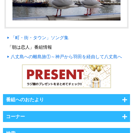
「町・街・タウン」ソング集
「朝は恋人」番組情報
八丈島への離島旅①～神戸から羽田を経由して八丈島へ
番組へのおたより
コーナー