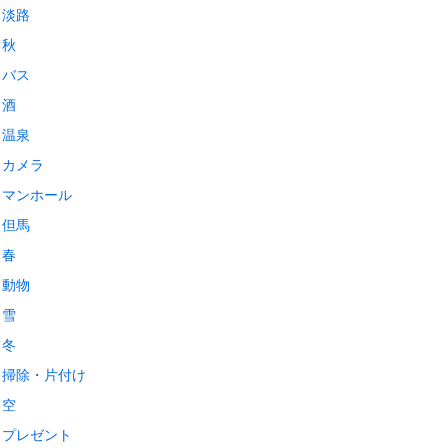
淡路
秋
バス
酒
温泉
カメラ
マンホール
但馬
春
動物
雪
冬
掃除・片付け
空
プレゼント