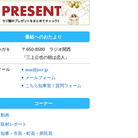
番組へのおたより
ハガキ
〒650-8580 ラジオ関西
『三上公也の朝は恋人』
メール
asa@jocr.jp
メールフォーム
こちら知事室！質問フォーム
コーナー
動画
取材レポート
知事・市長・町長・県民局