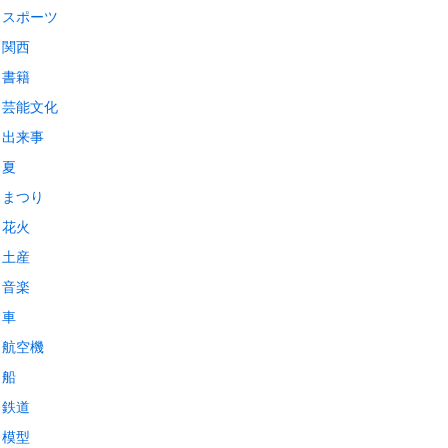
スポーツ
関西
書籍
芸能文化
出来事
夏
まつり
花火
土産
音楽
車
航空機
船
鉄道
模型