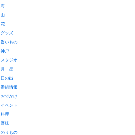
海
山
花
グッズ
旨いもの
神戸
スタジオ
月・星
日の出
番組情報
おでかけ
イベント
料理
野球
のりもの