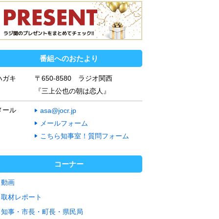
番組へのおたより
ハガキ
〒650-8580 ラジオ関西
『三上公也の朝は恋人』
メール
asa@jocr.jp
メールフォーム
こちら知事室！質問フォーム
コーナー
動画
取材レポート
知事・市長・町長・県民局