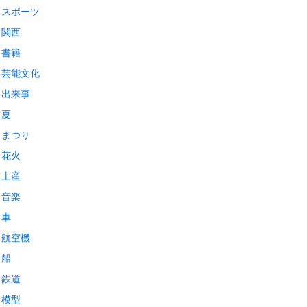
スポーツ
関西
書籍
芸能文化
出来事
夏
まつり
花火
土産
音楽
車
航空機
船
鉄道
模型