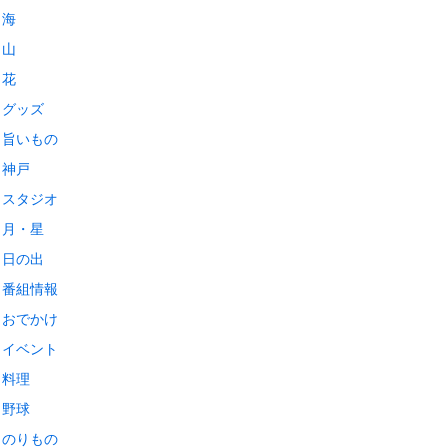
海
山
花
グッズ
旨いもの
神戸
スタジオ
月・星
日の出
番組情報
おでかけ
イベント
料理
野球
のりもの