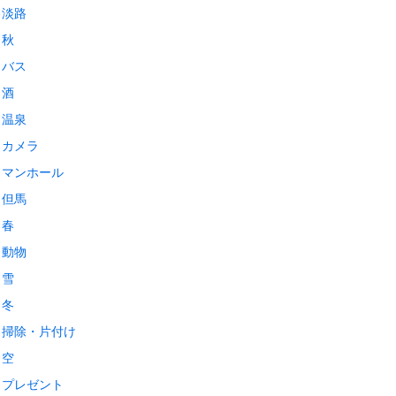
淡路
秋
バス
酒
温泉
カメラ
マンホール
但馬
春
動物
雪
冬
掃除・片付け
空
プレゼント