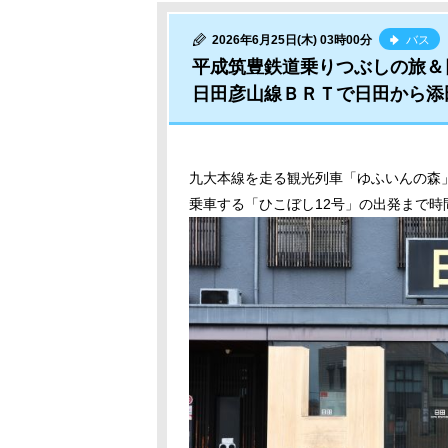
2026年6月25日(木) 03時00分
バス
平成筑豊鉄道乗りつぶしの旅＆
日田彦山線ＢＲＴで日田から添
九大本線を走る観光列車「ゆふいんの森
乗車する「ひこぼし12号」の出発まで