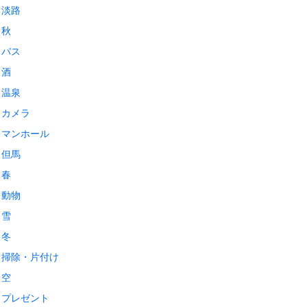
淡路
秋
バス
酒
温泉
カメラ
マンホール
但馬
春
動物
雪
冬
掃除・片付け
空
プレゼント