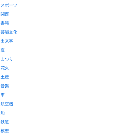
スポーツ
関西
書籍
芸能文化
出来事
夏
まつり
花火
土産
音楽
車
航空機
船
鉄道
模型