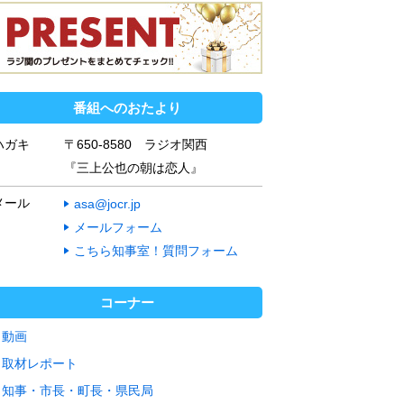
番組へのおたより
ハガキ
〒650-8580 ラジオ関西
『三上公也の朝は恋人』
メール
asa@jocr.jp
メールフォーム
こちら知事室！質問フォーム
コーナー
動画
取材レポート
知事・市長・町長・県民局