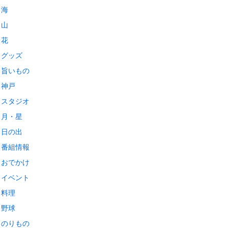
海
山
花
グッズ
旨いもの
神戸
スタジオ
月・星
日の出
番組情報
おでかけ
イベント
料理
野球
のりもの