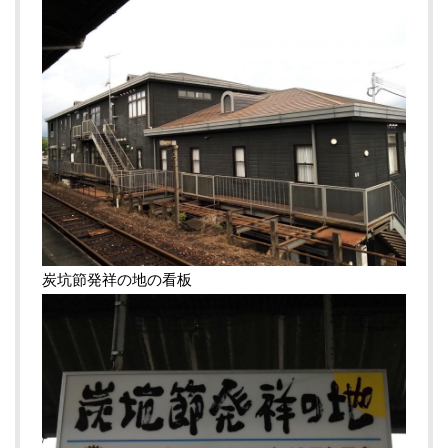
炭坑節発祥の地の看板