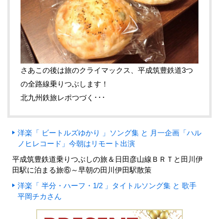
さあこの後は旅のクライマックス、平成筑豊鉄道3つ
の全路線乗りつぶします！
北九州鉄旅レポつづく･･･
洋楽「 ビートルズゆかり 」ソング集 と 月一企画「ハル
ノヒレコード」今朝はリモート出演
平成筑豊鉄道乗りつぶしの旅＆日田彦山線ＢＲＴと田川伊
田駅に泊まる旅⑥～早朝の田川伊田駅散策
洋楽「 半分・ハーフ・1/2 」タイトルソング集 と 歌手
平岡チカさん