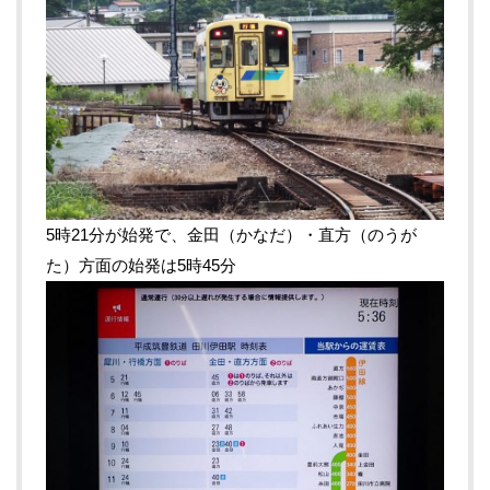
5時21分が始発で、金田（かなだ）・直方（のうが
た）方面の始発は5時45分