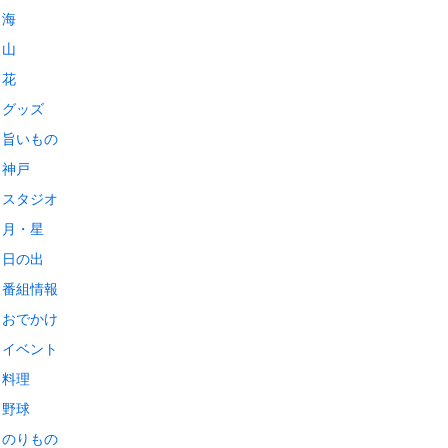
海
山
花
グッズ
旨いもの
神戸
スタジオ
月・星
日の出
番組情報
おでかけ
イベント
料理
野球
のりもの