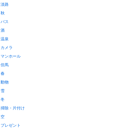
淡路
秋
バス
酒
温泉
カメラ
マンホール
但馬
春
動物
雪
冬
掃除・片付け
空
プレゼント