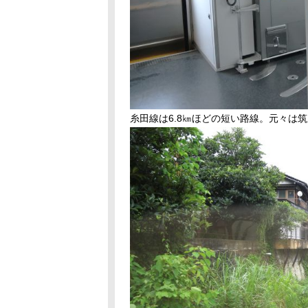
糸田線は6.8㎞ほどの短い路線。元々は