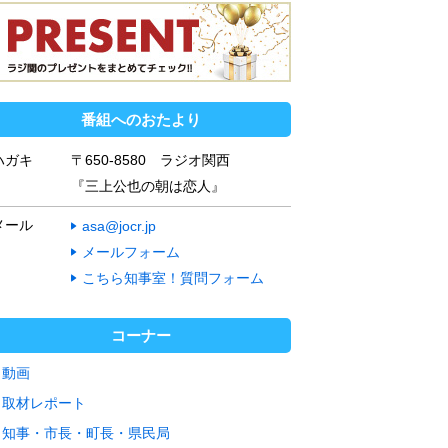
番組へのおたより
ハガキ
〒650-8580 ラジオ関西
『三上公也の朝は恋人』
メール
asa@jocr.jp
メールフォーム
こちら知事室！質問フォーム
コーナー
動画
取材レポート
知事・市長・町長・県民局