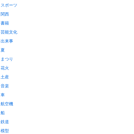
スポーツ
関西
書籍
芸能文化
出来事
夏
まつり
花火
土産
音楽
車
航空機
船
鉄道
模型