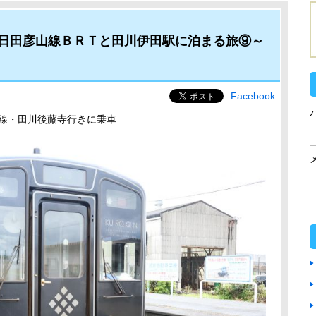
日田彦山線ＢＲＴと田川伊田駅に泊まる旅⑨～
Facebook
田線・田川後藤寺行きに乗車