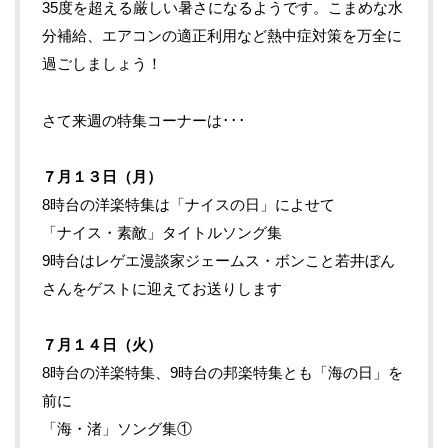
35度を超える厳しい暑さになるようです。こまめな水
分補給、エアコンの適正利用など熱中症対策を万全に
過ごしましょう！
さて来週の特集コーナーは･･･
７月１３
日（月）
8時台の洋楽特集は「ナイスの日」によせて
「ナイス・素敵」タイトルソング集
9時台はレゲエ漫談家ジェームス・ボンこと若井ぼん
さんをゲストに迎えてお送りします
７月１４
日（火）
8時台の洋楽特集、9時台の邦楽特集とも「海の日」を
前に
「海・渚」ソング集①