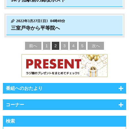
2022年3月27日(日) 04時49分
三室戸寺から平等院へ
前へ
1
2
3
4
5
次へ
番組へのおたより
コーナー
検索