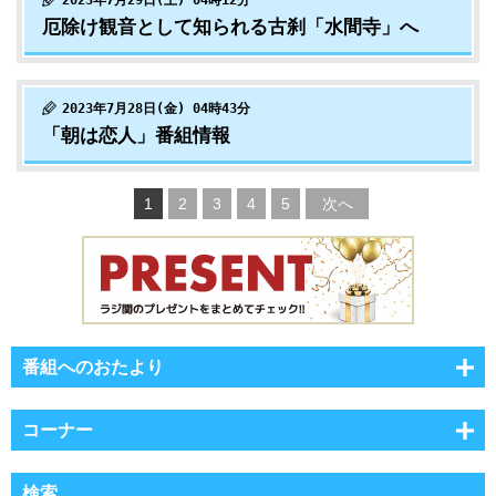
2023年7月29日(土) 04時12分
厄除け観音として知られる古刹「水間寺」へ
2023年7月28日(金) 04時43分
「朝は恋人」番組情報
1
2
3
4
5
次へ
番組へのおたより
コーナー
検索