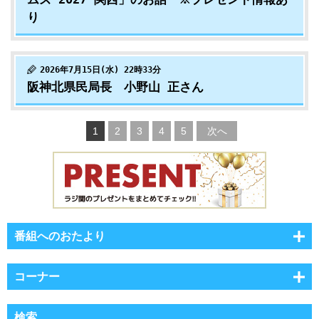
り
2026年7月15日(水) 22時33分
阪神北県民局長 小野山 正さん
1
2
3
4
5
次へ
番組へのおたより
コーナー
検索