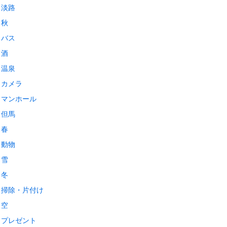
淡路
秋
バス
酒
温泉
カメラ
マンホール
但馬
春
動物
雪
冬
掃除・片付け
空
プレゼント