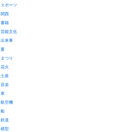
スポーツ
関西
書籍
芸能文化
出来事
夏
まつり
花火
土産
音楽
車
航空機
船
鉄道
模型