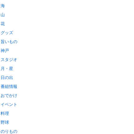
海
山
花
グッズ
旨いもの
神戸
スタジオ
月・星
日の出
番組情報
おでかけ
イベント
料理
野球
のりもの