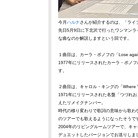
今月
ハルナ
さんが紹介するのは、「ライ
先日5月9日に下北沢で行ったワンマン
な曲なのか解説しますという回です。
１曲目は、カーラ・ボノフの「Lose aga
1977年にリリースされたカーラ・ボノ
す。
２曲目は、キャロル・キングの「Where You Le
1971年にリリースされた名盤「つづれおり
えたリメイクナンバー。
時代の移り変わりで歌詞の意味から歌わ
のツアーでも歌えるようになったそうで
2004年のリビングルームツアーで、キ
デュエットしたバージョンでお送りしま