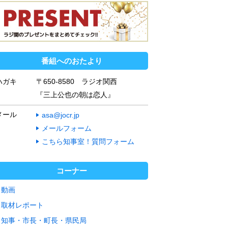
番組へのおたより
ハガキ
〒650-8580 ラジオ関西
『三上公也の朝は恋人』
メール
asa@jocr.jp
メールフォーム
こちら知事室！質問フォーム
コーナー
動画
取材レポート
知事・市長・町長・県民局