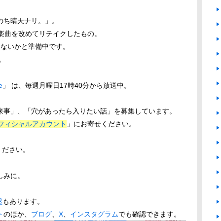
のち晴天ナリ。」。
た楽曲を改めてリテイクしたもの。
はないかと準備中です。
。
e
」 は、毎週月曜日17時40分から放送中。
。
来事」、「穴があったら入りたい話」を募集しています。
ifeオフィシャルアカウント
」にお寄せください。
ください。
しみに。
盤
もあります。
ト
のほか、
ブログ
、
X
、
インスタグラム
でも確認できます。