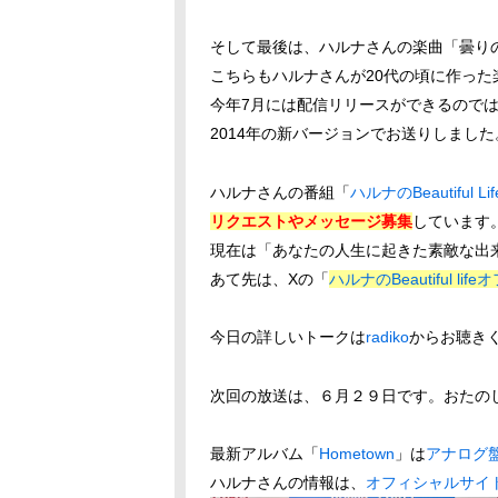
そして最後は、ハルナさんの楽曲「曇り
こちらもハルナさんが20代の頃に作っ
今年7月には配信リリースができるので
2014年の新バージョンでお送りしました
ハルナさんの番組「
ハルナのBeautiful Lif
リクエストやメッセージ募集
しています
現在は「あなたの人生に起きた素敵な出
あて先は、Xの「
ハルナのBeautiful l
今日の詳しいトークは
radiko
からお聴き
次回の放送は、６月２９日です。おたの
最新アルバム「
Hometown
」は
アナログ
ハルナさんの情報は、
オフィシャルサイ