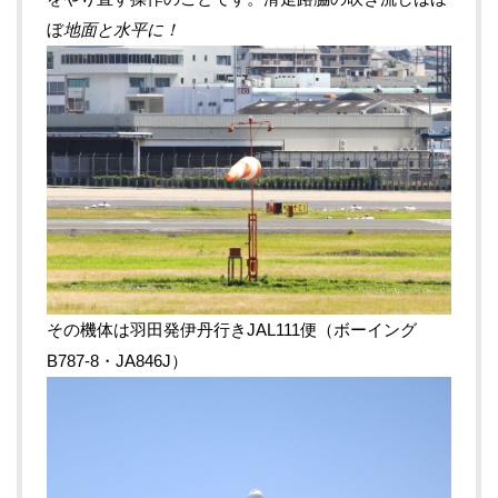
ぼ
地面と水平に！
その機体は羽田発伊丹行きJAL111便（ボーイング
B787-8・JA846J）