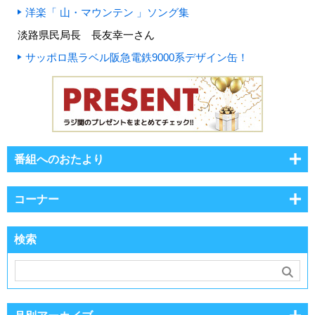
洋楽「 山・マウンテン 」ソング集
淡路県民局長 長友幸一さん
サッポロ黒ラベル阪急電鉄9000系デザイン缶！
番組へのおたより
コーナー
検索