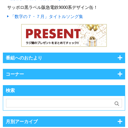
サッポロ黒ラベル阪急電鉄9000系デザイン缶！
「数字の７・７月」タイトルソング集
番組へのおたより
コーナー
検索
月別アーカイブ