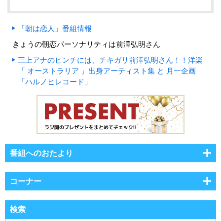
「朝は恋人」番組情報
きょうの朝恋パーソナリティは前澤弘明さん
三上アナのピンチには、チキガリ前澤弘明さん！！洋楽
「 オーストラリア 」出身アーティスト集 と 月一企画
「ハルノヒレコード」
番組へのおたより
コーナー
検索