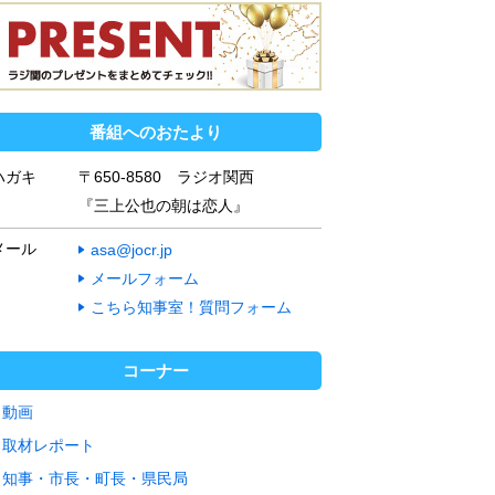
番組へのおたより
ハガキ
〒650-8580 ラジオ関西
『三上公也の朝は恋人』
メール
asa@jocr.jp
メールフォーム
こちら知事室！質問フォーム
コーナー
動画
取材レポート
知事・市長・町長・県民局