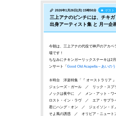
2026年1月26日(月) 15時50分
ゲスト
三上アナのピンチには、チキガ
出身アーティスト集 と 月一企
今朝は、三上アナの代役で神戸のアカペ
場です！
ちなみにチキンガーリックステーキは2月
ンサート「
Good Old Acapella～あいの
８時台 洋楽特集「『 オーストラリア 
ジェシーズ・ガール ／ リック・スプ
ノックは夜中に ／ メン・アット・ワ
ロスト・イン・ラヴ ／ エア・サプラ
君にハング・オン ／ ジェイソン・ド
そよ風の誘惑 ／ オリビア・ニュート