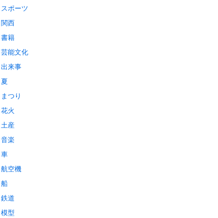
スポーツ
関西
書籍
芸能文化
出来事
夏
まつり
花火
土産
音楽
車
航空機
船
鉄道
模型