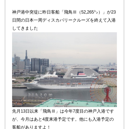
神戸港中突堤に昨日客船「飛鳥Ⅲ（52,265㌧）」が23
日間の日本一周ディスカバリークルーズを終えて入港
してきました
先月13日以来「飛鳥Ⅲ」は今年7度目の神戸入港です
が、今月はあと4度来港予定です。他にも入港予定の
客船がありますよ！