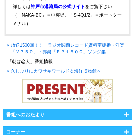
詳しくは
神戸市港湾局の公式サイト
をご覧下さい
（「NAKA-BC」＝中突堤、「S-4Q1/2」＝ポートター
ミナル）
放送1500回！！ ラジオ関西レコード資料室棚番・洋楽
「Ｖ７５０」・邦楽「ＥＰ１５００」ソング集
「朝は恋人」番組情報
久しぶりにカワサキワールド＆海洋博物館へ
番組へのおたより
コーナー