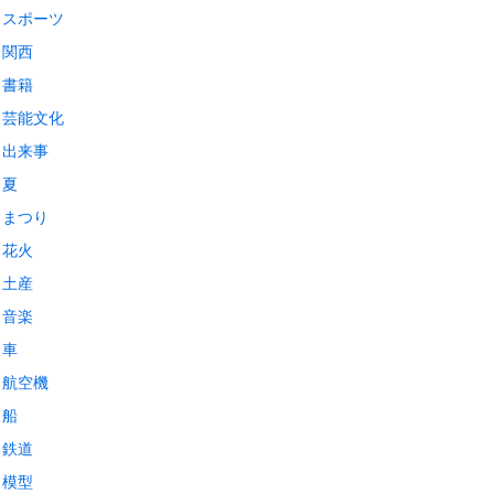
スポーツ
関西
書籍
芸能文化
出来事
夏
まつり
花火
土産
音楽
車
航空機
船
鉄道
模型