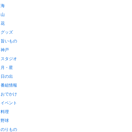
海
山
花
グッズ
旨いもの
神戸
スタジオ
月・星
日の出
番組情報
おでかけ
イベント
料理
野球
のりもの