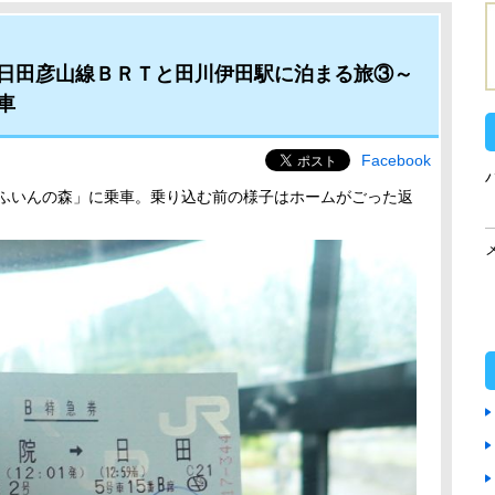
日田彦山線ＢＲＴと田川伊田駅に泊まる旅③～
車
Facebook
ゆふいんの森」に乗車。乗り込む前の様子はホームがごった返