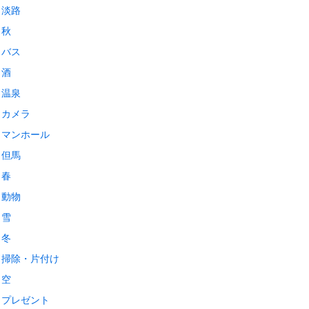
淡路
秋
バス
酒
温泉
カメラ
マンホール
但馬
春
動物
雪
冬
掃除・片付け
空
プレゼント