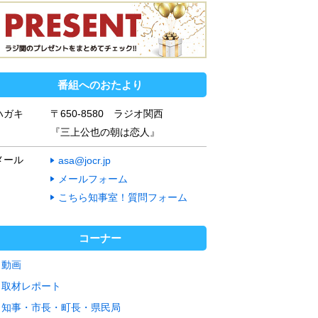
番組へのおたより
ハガキ
〒650-8580 ラジオ関西
『三上公也の朝は恋人』
メール
asa@jocr.jp
メールフォーム
こちら知事室！質問フォーム
コーナー
動画
取材レポート
知事・市長・町長・県民局