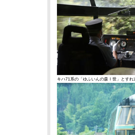
キハ71系の「ゆふいんの森Ⅰ世」とすれ