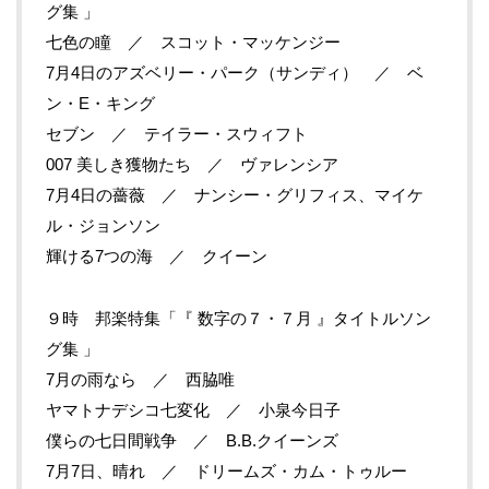
グ集 」
七色の瞳 ／ スコット・マッケンジー
7月4日のアズベリー・パーク（サンディ） ／ ベ
ン・E・キング
セブン ／ テイラー・スウィフト
007 美しき獲物たち ／ ヴァレンシア
7月4日の薔薇 ／ ナンシー・グリフィス、マイケ
ル・ジョンソン
輝ける7つの海 ／ クイーン
９時 邦楽特集「『 数字の７・７月 』タイトルソン
グ集 」
7月の雨なら ／ 西脇唯
ヤマトナデシコ七変化 ／ 小泉今日子
僕らの七日間戦争 ／ B.B.クイーンズ
7月7日、晴れ ／ ドリームズ・カム・トゥルー