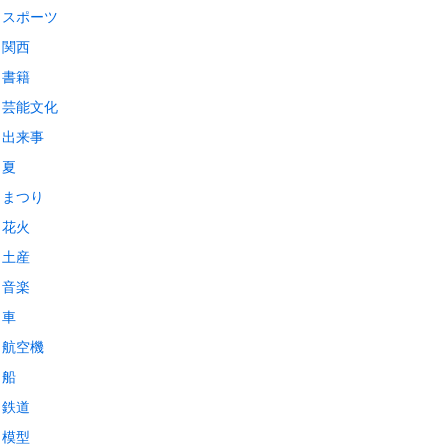
スポーツ
関西
書籍
芸能文化
出来事
夏
まつり
花火
土産
音楽
車
航空機
船
鉄道
模型