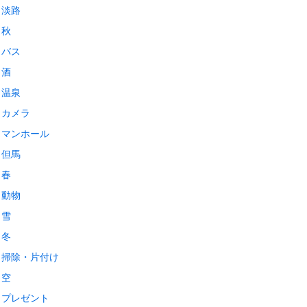
淡路
秋
バス
酒
温泉
カメラ
マンホール
但馬
春
動物
雪
冬
掃除・片付け
空
プレゼント