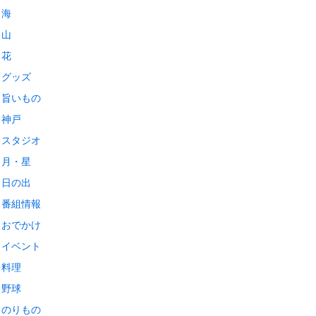
海
山
花
グッズ
旨いもの
神戸
スタジオ
月・星
日の出
番組情報
おでかけ
イベント
料理
野球
のりもの