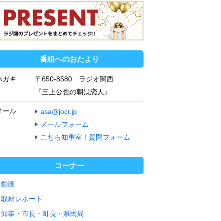
番組へのおたより
ハガキ
〒650-8580 ラジオ関西
『三上公也の朝は恋人』
メール
asa@jocr.jp
メールフォーム
こちら知事室！質問フォーム
コーナー
動画
取材レポート
知事・市長・町長・県民局