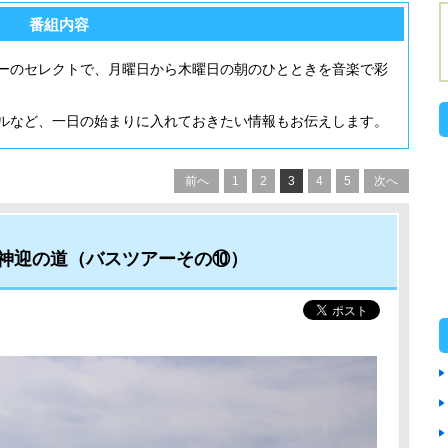
番組内容
ーのセレクトで、月曜日から木曜日の朝のひとときを音楽で彩
ルなど、一日の始まりに入れておきたい情報もお伝えします。
前へ
1
2
3
4
5
次へ
神迎の道（バスツアーその⑩）