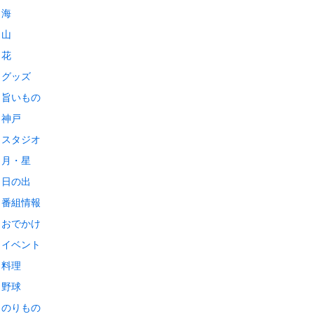
海
山
花
グッズ
旨いもの
神戸
スタジオ
月・星
日の出
番組情報
おでかけ
イベント
料理
野球
のりもの