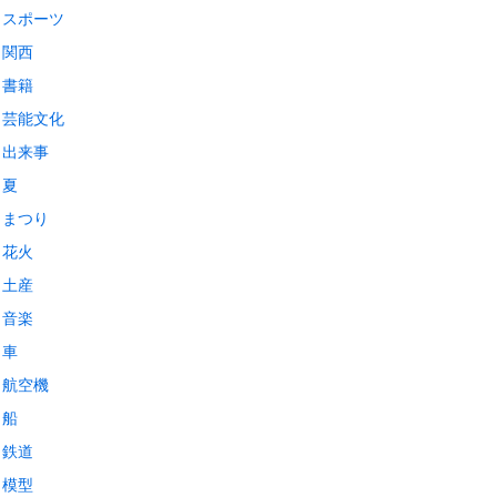
スポーツ
関西
書籍
芸能文化
出来事
夏
まつり
花火
土産
音楽
車
航空機
船
鉄道
模型