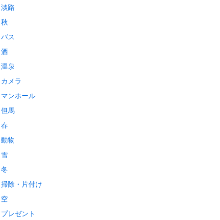
淡路
秋
バス
酒
温泉
カメラ
マンホール
但馬
春
動物
雪
冬
掃除・片付け
空
プレゼント