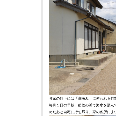
各家の軒下には「潮汲み」に使われる竹
毎月１日の早朝、稲佐の浜で海水を汲ん
めたあと自宅に持ち帰り、家の各所にま