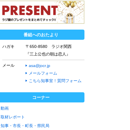
番組へのおたより
ハガキ
〒650-8580 ラジオ関西
『三上公也の朝は恋人』
メール
asa@jocr.jp
メールフォーム
こちら知事室！質問フォーム
コーナー
動画
取材レポート
知事・市長・町長・県民局