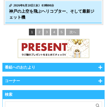
2026年6月10日(水) 03時00分
神戸の上空を飛ぶヘリコプター、そして最新ジ
ェット機
1
2
3
4
5
次へ
番組へのおたより
コーナー
検索