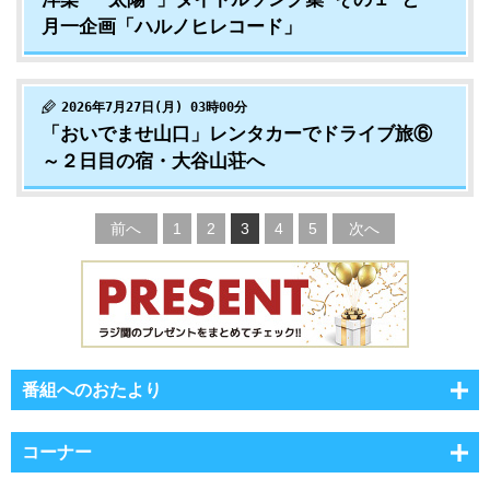
月一企画「ハルノヒレコード」
2026年7月27日(月) 03時00分
「おいでませ山口」レンタカーでドライブ旅⑥
～２日目の宿・大谷山荘へ
前へ
1
2
3
4
5
次へ
番組へのおたより
コーナー