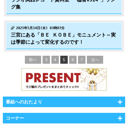
グ集
2025年5月14日(水) 03時07分
三宮にある「ＢＥ ＫＯＢＥ」モニュメント～実
は季節によって変化するのです！
前へ
3
4
5
6
7
次へ
番組へのおたより
コーナー