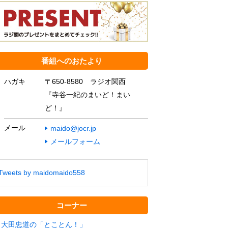
番組へのおたより
ハガキ
〒650-8580 ラジオ関西
『寺谷一紀のまいど！まい
ど！』
メール
maido@jocr.jp
メールフォーム
Tweets by maidomaido558
コーナー
大田忠道の「とことん！」