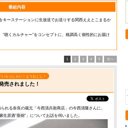
番組内容
をキーステーションに生放送でお送りする関西ええとこまるか
、“聴くカルチャー”をコンセプトに、格調高く個性的にお届け
1
2
3
4
5
次へ
！いらっしゃい！ようおこし！
発売されました！
知られる奈良の蔵元「今西清兵衛商店」の今西清隆さんに、
醸生原酒”亜樹”」についてお話を伺いました。