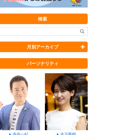
検索
月別アーカイブ
パーソナリティ
寺谷一紀
吉川亜樹