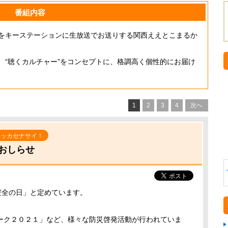
番組内容
をキーステーションに生放送でお送りする関西ええとこまるか
、“聴くカルチャー”をコンセプトに、格調高く個性的にお届け
1
2
3
4
次へ
マッカセナサイ！
おしらせ
安全の日」と定めています。
ーク２０２１」など、様々な防災啓発活動が行われていま