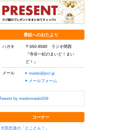
番組へのおたより
ハガキ
〒650-8580 ラジオ関西
『寺谷一紀のまいど！まい
ど！』
メール
maido@jocr.jp
メールフォーム
Tweets by maidomaido558
コーナー
大田忠道の「とことん！」