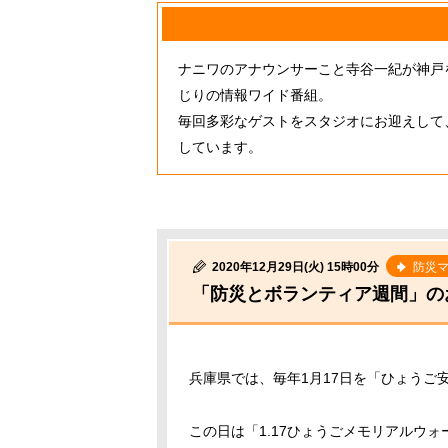
ナニワのアナウンサーこと寺谷一紀が神戸
じりの情報ワイド番組。
毎回多彩なゲストをスタジオにお迎えして
しています。
2020年12月29日(火) 15時00分
防災
「防災とボランティア週間」の
兵庫県では、毎年
1
月
17
日を「ひょうご
この日は「
1.17
ひょうごメモリアルウォ