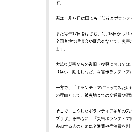
す。
実は１月
17
日は国でも「防災とボランテ
また毎年
17
日をはさむ、
1
月
15
日から
21
全国各地で講演会や展示会などで、災害
ます。
大規模災害からの復旧・復興に向けては
り添い・励ましなど、災害ボランティア
一方で、「ボランティアに行ってみたい
の理由として、被災地までの交通費や宿
そこで、こうしたボランティア参加の気
プラザ」を中心に、『災害ボランティア
参加する人のために交通費や宿泊費を割