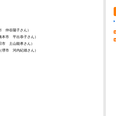
摩市
仲谷
陽子
さん）
橋本市
平出
恭子
さん）
田市
土山
能
孝
さん）
（堺市
河内
紀
雄
さん）