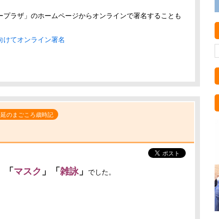
ープラザ」のホームページからオンラインで署名することも
向けてオンライン署名
。
保延のまごころ歳時記
」「
マスク
」
「
雑詠
」
でした。