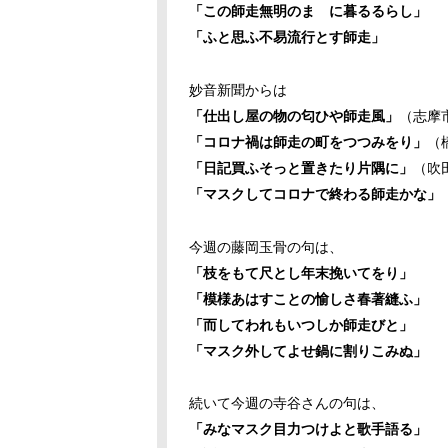
「この師走無明のまゝに暮るるらし」
「ふと思ふ不易流行とす師走」
妙音新聞からは
「仕出し屋の物の匂ひや師走風」
（志
「コロナ禍は師走の町をつつみをり」
（
「日記買ふそっと置きたり片隅に」
（吹
「マスクしてコロナで終わる師走かな」
今週の藤岡玉骨の句は、
「枝をもて尺とし年末挽いてをり」
「模様あはすことの愉しさ春著縫ふ」
「而してわれもいつしか師走びと」
「マスク外してよせ鍋に割りこみぬ」
続いて今週の寺谷さんの句は、
「みなマスク目力つけよと歌手語る」