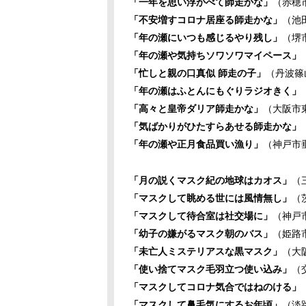
「一年を思い浮かべて師走かな」
（赤穂
「不安増すコロナ居座る師走かな」
（池
「年の瀬にいつも感じるやり残し」
（堺
「年の瀬や気持ちソワソワマイペース」
「忙しと親の口真似 師走の子」
（丹波篠
「年の瀬はふとんにもぐりラジオきく」
「高々と皇帝ダリア師走かな」
（大阪市
「気ばかりがひたすらあせる師走かな」
「年の瀬や正月食品買い漁り」
（神戸市
「月の説くマスク紀の地球はカオス」
（
「マスクして眺める世には風情無し」
（
「マスクして待合室は社交場に」
（神戸
「幼子の嫌がるマスク朝のバス」
（姫路
「未亡人ミステリアスな黒マスク」
（大
「使い捨てマスク毛羽立つ使い込み」
（
「マスクしてコロナ気合ではねのける」
「マスクして鼻毛気にするお年頃」
（淡