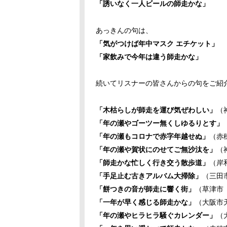
「誘いなく一人ビールの師走かな
」
あっきんの句は、
「気がつけば年中マスク エチケット」
「家飲みで今年は違う師走かな」
続いてリスナーの皆さんからの句をご紹
「木枯らしが師走を運び気ぜわしい」
（
「年の瀬やゴーツー無くしゆるりとす」
「年の瀬もコロナで赤字年越せぬ」
（赤
「年の瀬や賀状にのせてご無沙汰を」
（
「師走かな忙しく行き交う散歩道」
（岸
「手足止む古きアルバム大掃除」
（三田
「餅つきの音が師走に響く街」
（草津市
「一年が早く感じる師走かな」
（大阪市
「年の瀬やヒラヒラ騒ぐカレンダー」
（