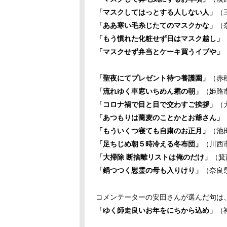
「マスクしてはっとする人しない人」
（
「ああ寒い毛糸じたてのマスクかな」
（
「もう慣れた化粧せず日はマスク越し」
「マスクせず弁当とケーキ買うイブや」
「聖夜にてプレゼント待つ養護園」
（赤
「流れゆく車窓いちめん霜の朝」
（姫路
「コロナ禍で目と目で交わすご挨拶」
（
「あつもりは蕎麦のことかとお爺さん」
「もういくつ寝ても自粛のお正月」
（池
「足ちじめ朝５時冷える冬布団」
（川西
「大掃除 断捨離リストは俺のだけ」
（箕
「鍋つつく慰霊の母も入りけり」
（奈良
コメンテーターの安田さんが選んだ句は
「ゆく師走良いお年をにちから込め」
（