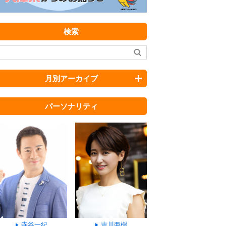
検索
月別アーカイブ
パーソナリティ
寺谷一紀
吉川亜樹