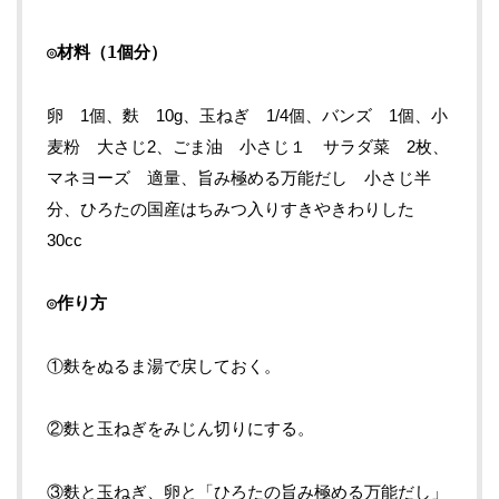
◎材料（1個分）
卵 1個、麩 10g、玉ねぎ 1/4個、バンズ 1個、小
麦粉 大さじ2、ごま油 小さじ１ サラダ菜 2枚、
マネヨーズ 適量、旨み極める万能だし 小さじ半
分、ひろたの国産はちみつ入りすきやきわりした
30cc
◎作り方
①麩をぬるま湯で戻しておく。
②麩と玉ねぎをみじん切りにする。
③麩と玉ねぎ、卵と「ひろたの旨み極める万能だし」