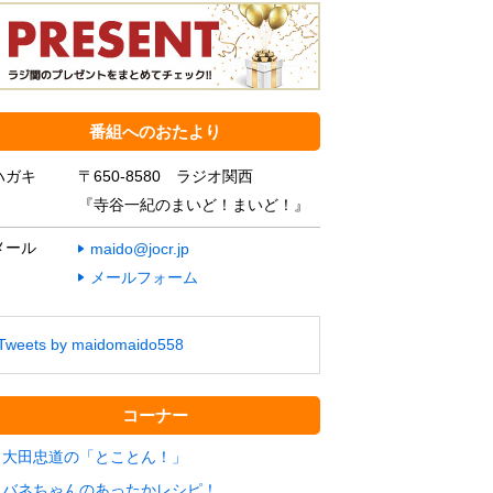
番組へのおたより
ハガキ
〒650-8580 ラジオ関西
『寺谷一紀のまいど！まいど！』
メール
maido@jocr.jp
メールフォーム
Tweets by maidomaido558
コーナー
大田忠道の「とことん！」
バネちゃんのあったかレシピ！