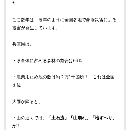
た。
ここ数年は、毎年のように全国各地で豪雨災害による
被害が発生しています。
兵庫県は、
・県全体に占める森林の割合は
66
％
・農業用ため池の数は約２万
1
千箇所！ これは全国
１位！
大雨が降ると、
・山の近くでは、
「土石流」「山崩れ」「地すべり」
が！